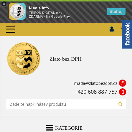
×
Numis Info
Stahuj
TRIPON DIGITAL s.r.o.
ZDARMA - Na Google Play
Zlato bez DPH
@
mada@zlatobezdph.cz
+420 608 887 757
KATEGORIE