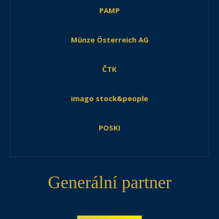
PAMP
Münze Österreich AG
ČTK
imago stock&people
POSKI
Generální partner