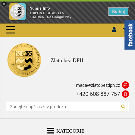
×
Numis Info
Stahuj
TRIPON DIGITAL s.r.o.
ZDARMA - Na Google Play
Zlato bez DPH
@
mada@zlatobezdph.cz
+420 608 887 757
KATEGORIE