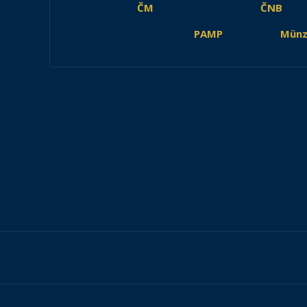
ČM
ČNB
PAMP
Münz