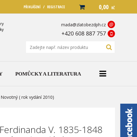
0,00
/
PŘIHLÁŠENÍ
REGISTRACE
KČ
ry
@
mada@zlatobezdph.cz
ky
+420 608 887 757
Y
POMŮCKY A LITERATURA
 Novotný ( rok vydání 2010)
 Ferdinanda V. 1835-1848