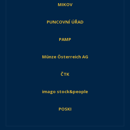
MIKOV
PUNCOVNÍ ÚŘAD
PAMP
Münze Österreich AG
ČTK
imago stock&people
POSKI