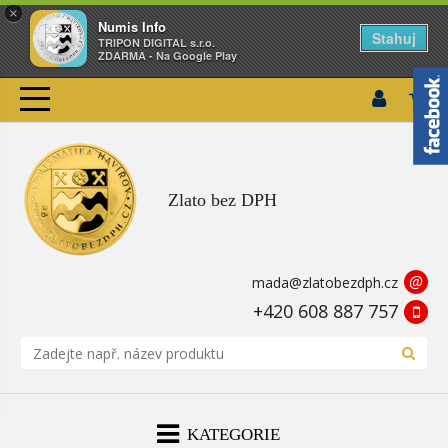
×
Numis Info
Stahuj
TRIPON DIGITAL s.r.o.
ZDARMA - Na Google Play
Zlato bez DPH
@
mada@zlatobezdph.cz
+420 608 887 757
KATEGORIE