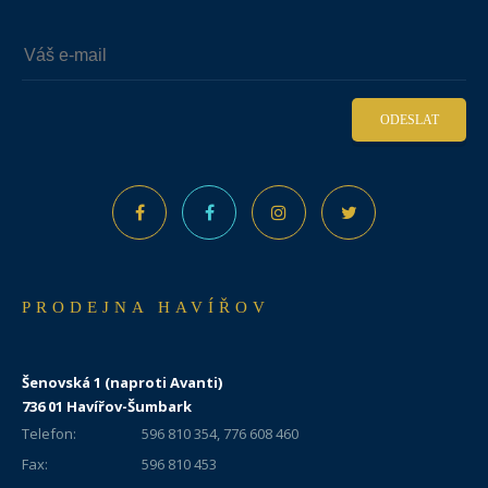
ODESLAT
PRODEJNA HAVÍŘOV
Šenovská 1 (naproti Avanti)
736 01 Havířov-Šumbark
Telefon:
596 810 354, 776 608 460
Fax:
596 810 453