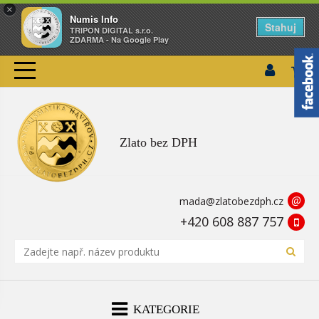
×
Numis Info
Stahuj
TRIPON DIGITAL s.r.o.
ZDARMA - Na Google Play
Zlato bez DPH
@
mada@zlatobezdph.cz
+420 608 887 757
KATEGORIE