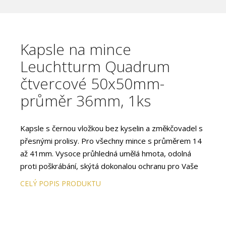
Kapsle na mince
Leuchtturm Quadrum
čtvercové 50x50mm-
průměr 36mm, 1ks
Kapsle s černou vložkou bez kyselin a změkčovadel s
přesnými prolisy. Pro všechny mince s průměrem 14
až 41mm. Vysoce průhledná umělá hmota, odolná
proti poškrábání, skýtá dokonalou ochranu pro Vaše
mince. S uzávěrem, který pevně drží a zároveň
CELÝ POPIS PRODUKTU
snadno otvírá.
Díky shodným rozměrům čtvercových kapslí (50 x 50
x 6,25mm) můžete uložit mince nejrůznějších