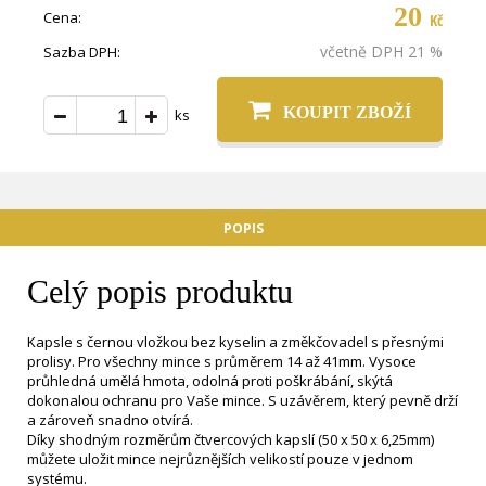
20
Cena:
Kč
včetně DPH 21 %
Sazba DPH:
KOUPIT ZBOŽÍ
ks
POPIS
Celý popis produktu
Kapsle s černou vložkou bez kyselin a změkčovadel s přesnými
prolisy. Pro všechny mince s průměrem 14 až 41mm. Vysoce
průhledná umělá hmota, odolná proti poškrábání, skýtá
dokonalou ochranu pro Vaše mince. S uzávěrem, který pevně drží
a zároveň snadno otvírá.
Díky shodným rozměrům čtvercových kapslí (50 x 50 x 6,25mm)
můžete uložit mince nejrůznějších velikostí pouze v jednom
systému.