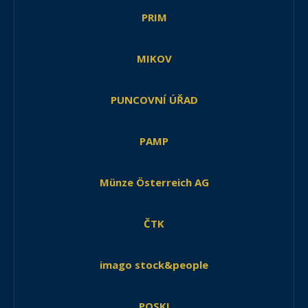
PRIM
MIKOV
PUNCOVNÍ ÚŘAD
PAMP
Münze Österreich AG
ČTK
imago stock&people
POSKI