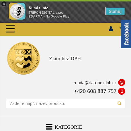
×
Numis Info
Stahuj
TRIPON DIGITAL s.r.o.
ZDARMA - Na Google Play
Zlato bez DPH
@
mada@zlatobezdph.cz
+420 608 887 757
KATEGORIE