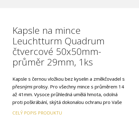
Kapsle na mince
Leuchtturm Quadrum
čtvercové 50x50mm-
průměr 29mm, 1ks
Kapsle s černou vložkou bez kyselin a změkčovadel s
přesnými prolisy. Pro všechny mince s průměrem 14
až 41mm. Vysoce průhledná umělá hmota, odolná
proti poškrábání, skýtá dokonalou ochranu pro Vaše
mince. S uzávěrem, který pevně drží a zároveň
CELÝ POPIS PRODUKTU
snadno otvírá.
Díky shodným rozměrům čtvercových kapslí (50 x 50
x 6,25mm) můžete uložit mince nejrůznějších