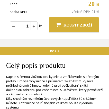
20
Cena:
Kč
včetně DPH 21 %
Sazba DPH:
KOUPIT ZBOŽÍ
ks
POPIS
Celý popis produktu
Kapsle s černou vložkou bez kyselin a změkčovadel s přesnými
prolisy. Pro všechny mince s průměrem 14 až 41mm. Vysoce
průhledná umělá hmota, odolná proti poškrábání, skýtá
dokonalou ochranu pro Vaše mince. S uzávěrem, který pevně drží
a zároveň snadno otvírá.
Díky shodným rozměrům čtvercových kapslí (50 x 50 x 6,25mm)
můžete uložit mince nejrůznějších velikostí pouze v jednom
systému.