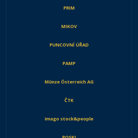
PRIM
MIKOV
PUNCOVNÍ ÚŘAD
PAMP
Münze Österreich AG
ČTK
imago stock&people
POSKI