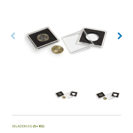
x 6,25mm) můžete uložit mince nejrůznějších
velikostí pouze v jednom systému.
SKLADEM (H)
(5+ KS)