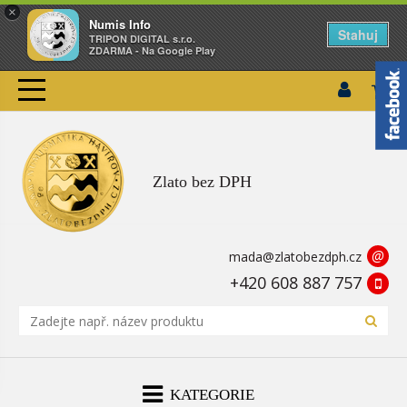
×
Numis Info
Stahuj
TRIPON DIGITAL s.r.o.
ZDARMA - Na Google Play
Zlato bez DPH
@
mada@zlatobezdph.cz
+420 608 887 757
KATEGORIE