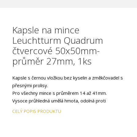
Kapsle na mince
Leuchtturm Quadrum
čtvercové 50x50mm-
průměr 27mm, 1ks
Kapsle s černou vložkou bez kyselin a změkčovadel s
přesnými prolisy.
Pro všechny mince s průměrem 14 až 41mm.
Vysoce průhledná umělá hmota, odolná proti
poškrábání, skýtá dokonalou ochranu pro Vaše mince.
CELÝ POPIS PRODUKTU
S uzávěrem, který pevně drží a zároveň snadno
otvírá.
Díky shodným rozměrům čtvercových kapslí (50 x 50