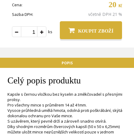
20
Cena:
Kč
včetně DPH 21 %
Sazba DPH:
KOUPIT ZBOŽÍ
ks
POPIS
Celý popis produktu
Kapsle s černou vložkou bez kyselin a změkčovadel s přesnými
prolisy.
Pro všechny mince s průměrem 14 až 41mm.
Vysoce průhledná umělá hmota, odolná proti poškrábání, skýtá
dokonalou ochranu pro Vaše mince.
S uzávěrem, který pevně drží a zároveň snadno otvírá.
Díky shodným rozměrům čtvercových kapslí (50 x 50 x 6,25mm)
můžete uložit mince nejrůznějších velikostí pouze v jednom