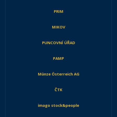
PRIM
MIKOV
PUNCOVNÍ ÚŘAD
PAMP
Münze Österreich AG
ČTK
imago stock&people