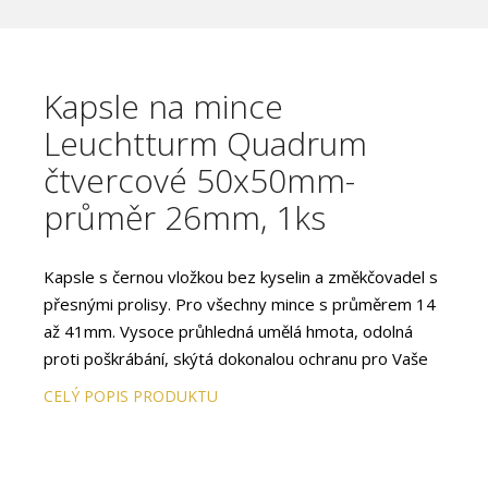
Kapsle na mince
Leuchtturm Quadrum
čtvercové 50x50mm-
průměr 26mm, 1ks
Kapsle s černou vložkou bez kyselin a změkčovadel s
přesnými prolisy. Pro všechny mince s průměrem 14
až 41mm. Vysoce průhledná umělá hmota, odolná
proti poškrábání, skýtá dokonalou ochranu pro Vaše
mince. S uzávěrem, který pevně drží a zároveň
CELÝ POPIS PRODUKTU
snadno otvírá.
Díky shodným rozměrům čtvercových kapslí (50 x 50
x 6,25mm) můžete uložit mince nejrůznějších