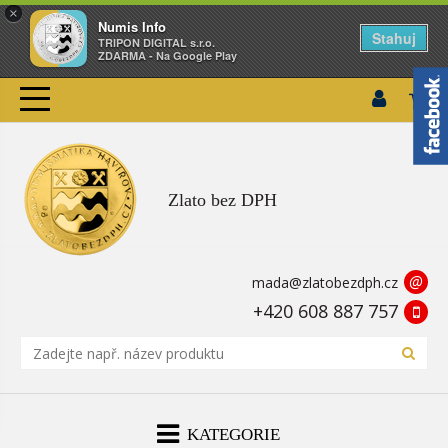
×
Numis Info
Stahuj
TRIPON DIGITAL s.r.o.
ZDARMA - Na Google Play
Zlato bez DPH
@
mada@zlatobezdph.cz
+420 608 887 757
KATEGORIE