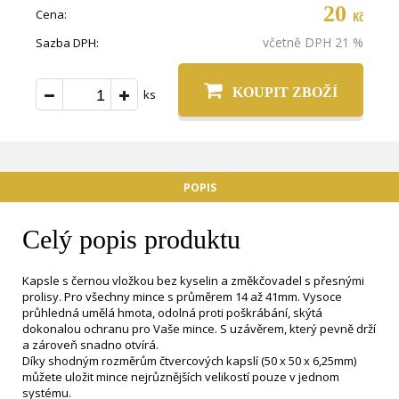
20
Cena:
Kč
včetně DPH 21 %
Sazba DPH:
KOUPIT ZBOŽÍ
ks
POPIS
Celý popis produktu
Kapsle s černou vložkou bez kyselin a změkčovadel s přesnými
prolisy. Pro všechny mince s průměrem 14 až 41mm. Vysoce
průhledná umělá hmota, odolná proti poškrábání, skýtá
dokonalou ochranu pro Vaše mince. S uzávěrem, který pevně drží
a zároveň snadno otvírá.
Díky shodným rozměrům čtvercových kapslí (50 x 50 x 6,25mm)
můžete uložit mince nejrůznějších velikostí pouze v jednom
systému.