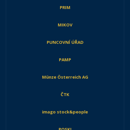
PRIM
MIKOV
PUNCOVNÍ ÚŘAD
PAMP
Münze Österreich AG
ČTK
imago stock&people
POSKI