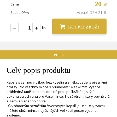
20
Cena:
Kč
včetně DPH 21 %
Sazba DPH:
KOUPIT ZBOŽÍ
ks
POPIS
Celý popis produktu
Kapsle s černou vložkou bez kyselin a změkčovadel s přesnými
prolisy. Pro všechny mince s průměrem 14 až 41mm. Vysoce
průhledná umělá hmota, odolná proti poškrábání, skýtá
dokonalou ochranu pro Vaše mince. S uzávěrem, který pevně drží
a zároveň snadno otvírá.
Díky shodným rozměrům čtvercových kapslí (50 x 50 x 6,25mm)
můžete uložit mince nejrůznějších velikostí pouze v jednom
systému.