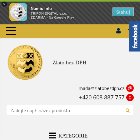
×
Numis Info
Stahuj
TRIPON DIGITAL s.r.o.
ZDARMA - Na Google Play
Zlato bez DPH
@
mada@zlatobezdph.cz
+420 608 887 757
KATEGORIE