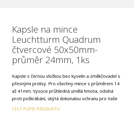
Kapsle na mince
Leuchtturm Quadrum
čtvercové 50x50mm-
průměr 24mm, 1ks
Kapsle s černou vložkou bez kyselin a změkčovadel s
přesnými prolisy. Pro všechny mince s průměrem 14
až 41mm. Vysoce průhledná umělá hmota, odolná
proti poškrábání, skýtá dokonalou ochranu pro Vaše
mince. S uzávěrem, který pevně drží a zároveň
CELÝ POPIS PRODUKTU
snadno otvírá.
Díky shodným rozměrům čtvercových kapslí (50 x 50
x 6,25mm) můžete uložit mince nejrůznějších