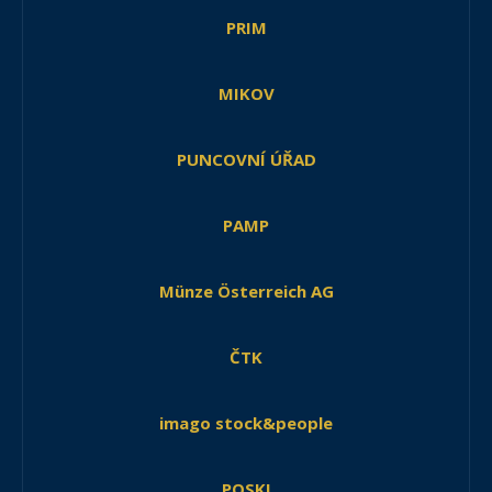
PRIM
MIKOV
PUNCOVNÍ ÚŘAD
PAMP
Münze Österreich AG
ČTK
imago stock&people
POSKI