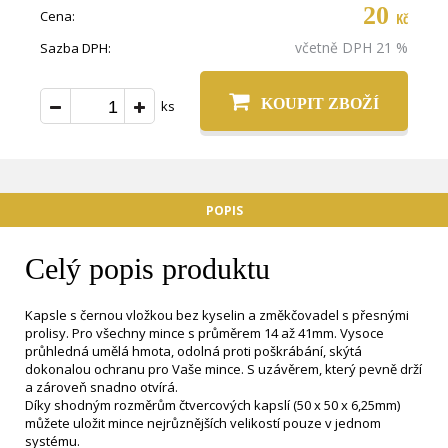
20
Cena:
Kč
včetně DPH 21 %
Sazba DPH:
KOUPIT ZBOŽÍ
ks
POPIS
Celý popis produktu
Kapsle s černou vložkou bez kyselin a změkčovadel s přesnými
prolisy. Pro všechny mince s průměrem 14 až 41mm. Vysoce
průhledná umělá hmota, odolná proti poškrábání, skýtá
dokonalou ochranu pro Vaše mince. S uzávěrem, který pevně drží
a zároveň snadno otvírá.
Díky shodným rozměrům čtvercových kapslí (50 x 50 x 6,25mm)
můžete uložit mince nejrůznějších velikostí pouze v jednom
systému.