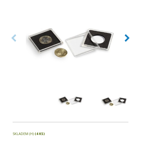
velikostí pouze v jednom systému.
SKLADEM (H)
(4 KS)