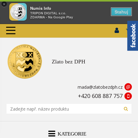
×
Numis Info
Stahuj
TRIPON DIGITAL s.r.o.
ZDARMA - Na Google Play
Zlato bez DPH
@
mada@zlatobezdph.cz
+420 608 887 757
KATEGORIE