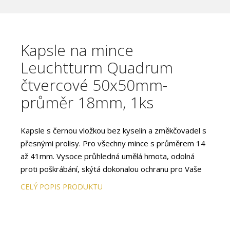
Kapsle na mince
Leuchtturm Quadrum
čtvercové 50x50mm-
průměr 18mm, 1ks
Kapsle s černou vložkou bez kyselin a změkčovadel s
přesnými prolisy. Pro všechny mince s průměrem 14
až 41mm. Vysoce průhledná umělá hmota, odolná
proti poškrábání, skýtá dokonalou ochranu pro Vaše
mince. S uzávěrem, který pevně drží a zároveň
CELÝ POPIS PRODUKTU
snadno otvírá.
Díky shodným rozměrům čtvercových kapslí (50 x 50
x 6,25mm) můžete uložit mince nejrůznějších