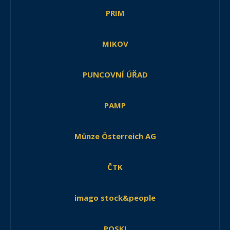
PRIM
MIKOV
PUNCOVNÍ ÚŘAD
PAMP
Münze Österreich AG
ČTK
imago stock&people
POSKI