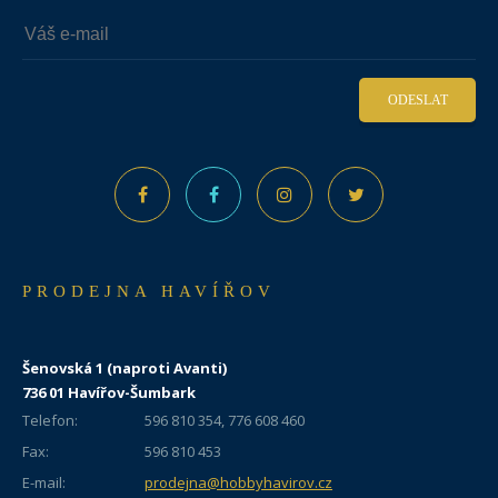
ODESLAT
PRODEJNA HAVÍŘOV
Šenovská 1 (naproti Avanti)
736 01 Havířov-Šumbark
Telefon:
596 810 354, 776 608 460
Fax:
596 810 453
E-mail:
prodejna@hobbyhavirov.cz