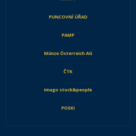
PUNCOVNÍ ÚŘAD
PAMP
Münze Österreich AG
ČTK
imago stock&people
POSKI