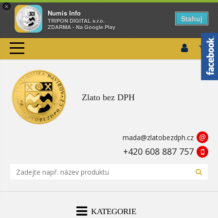
×
Numis Info
Stahuj
TRIPON DIGITAL s.r.o.
ZDARMA - Na Google Play
Zlato bez DPH
@
mada@zlatobezdph.cz
+420 608 887 757
KATEGORIE