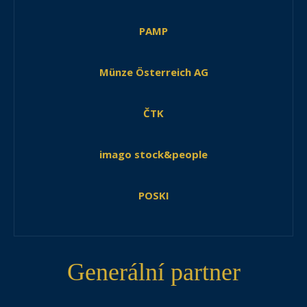
PAMP
Münze Österreich AG
ČTK
imago stock&people
POSKI
Generální partner