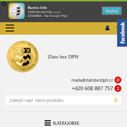
×
Numis Info
Stahuj
TRIPON DIGITAL s.r.o.
ZDARMA - Na Google Play
Zlato bez DPH
@
mada@zlatobezdph.cz
+420 608 887 757
KATEGORIE