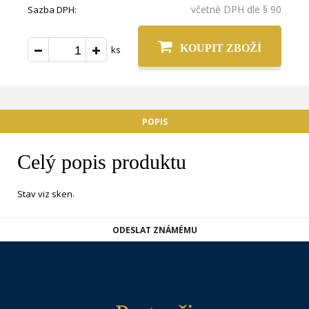
včetně DPH dle § 90
Sazba DPH:
KOUPIT ZBOŽÍ
ks
POPIS
Celý popis produktu
Stav viz sken.
ODESLAT ZNÁMÉMU