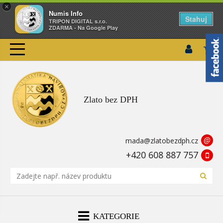
×
Numis Info
Stahuj
TRIPON DIGITAL s.r.o.
ZDARMA - Na Google Play
Zlato bez DPH
@
mada@zlatobezdph.cz
+420 608 887 757
KATEGORIE