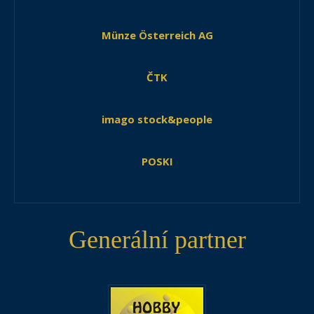
Münze Österreich AG
ČTK
imago stock&people
POSKI
Generální partner