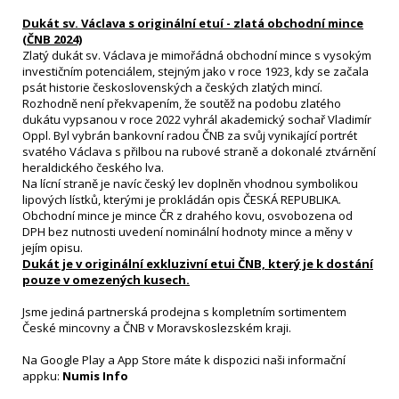
Dukát sv. Václava s originální etuí - zlatá obchodní mince
(ČNB 2024)
Zlatý dukát sv. Václava je mimořádná obchodní mince s vysokým
investičním potenciálem, stejným jako v roce 1923, kdy se začala
psát historie československých a českých zlatých mincí.
Rozhodně není překvapením, že soutěž na podobu zlatého
dukátu vypsanou v roce 2022 vyhrál akademický sochař Vladimír
Oppl. Byl vybrán bankovní radou ČNB za svůj vynikající portrét
svatého Václava s přilbou na rubové straně a dokonalé ztvárnění
heraldického českého lva.
Na lícní straně je navíc český lev doplněn vhodnou symbolikou
lipových lístků, kterými je prokládán opis ČESKÁ REPUBLIKA.
Obchodní mince je mince ČR z drahého kovu, osvobozena od
DPH bez nutnosti uvedení nominální hodnoty mince a měny v
jejím opisu.
Dukát je v originální exkluzivní etui ČNB, který je k dostání
pouze v omezených kusech.
Jsme jediná partnerská prodejna s kompletním sortimentem
České mincovny a ČNB v Moravskoslezském kraji.
Na Google Play a App Store máte k dispozici naši informační
appku:
Numis Info