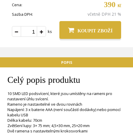
390
Cena:
Kč
včetně DPH 21 %
Sazba DPH:
KOUPIT ZBOŽÍ
ks
POPIS
Celý popis produktu
10 SMD LED podsvícení, které jsou umístěny na rameni pro
nastavení úhlu svícení.
Rameno je nastavitelné ve dvou rovinách
Napájení: 3 x baterie AAA (není součástí dodávky) nebo pomocí
kabelu USB
Délka kabelu: 70cm
Zvětšení lupy: 3× 75 mm; 4,5×30 mm, 25×20 mm
Dvě ramena s nastavitelnými krokosvorkami