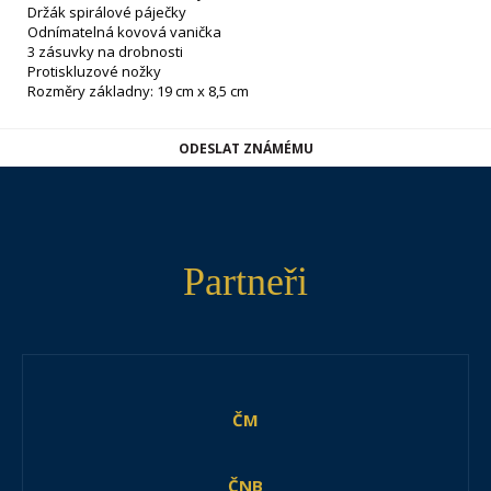
Držák spirálové páječky
Odnímatelná kovová vanička
3 zásuvky na drobnosti
Protiskluzové nožky
Rozměry základny: 19 cm x 8,5 cm
ODESLAT ZNÁMÉMU
Partneři
ČM
ČNB