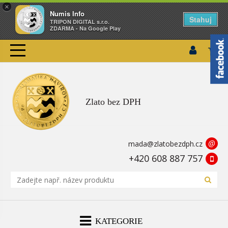
×
Numis Info
Stahuj
TRIPON DIGITAL s.r.o.
ZDARMA - Na Google Play
Zlato bez DPH
@
mada@zlatobezdph.cz
+420 608 887 757
KATEGORIE