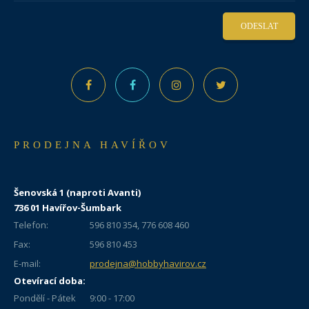
ODESLAT
PRODEJNA HAVÍŘOV
Šenovská 1 (naproti Avanti)
736 01 Havířov-Šumbark
Telefon:
596 810 354, 776 608 460
Fax:
596 810 453
E-mail:
prodejna@hobbyhavirov.cz
Otevírací doba:
Pondělí - Pátek
9:00 - 17:00