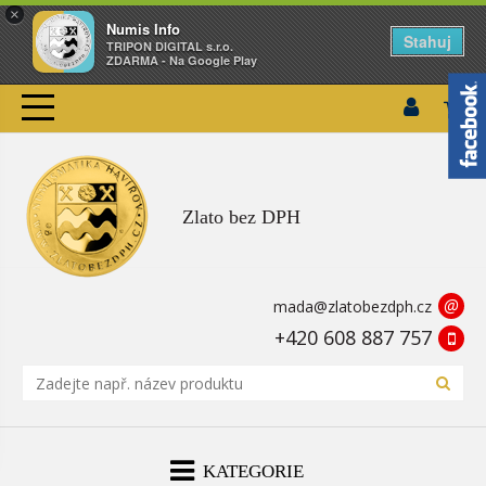
×
Numis Info
Stahuj
TRIPON DIGITAL s.r.o.
ZDARMA - Na Google Play
Zlato bez DPH
@
mada@zlatobezdph.cz
+420 608 887 757
KATEGORIE