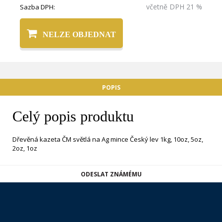
včetně DPH 21 %
Sazba DPH:
NELZE OBJEDNAT
POPIS
Celý popis produktu
Dřevěná kazeta ČM světlá na Ag mince Český lev 1kg, 10oz, 5oz,
2oz, 1oz
ODESLAT ZNÁMÉMU