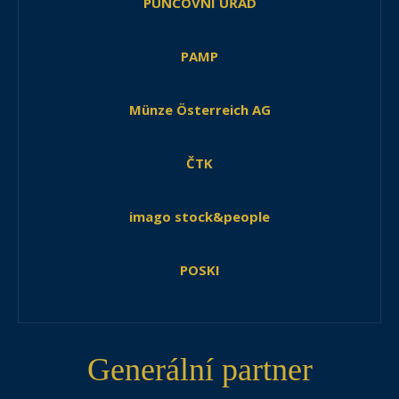
PUNCOVNÍ ÚŘAD
PAMP
Münze Österreich AG
ČTK
imago stock&people
POSKI
Generální partner