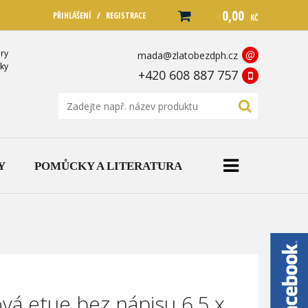
0,00
/
PŘIHLÁŠENÍ
REGISTRACE
KČ
ry
@
mada@zlatobezdph.cz
ky
+420 608 887 757
Y
POMŮCKY A LITERATURA
vá etue bez nápisu 6,5 x