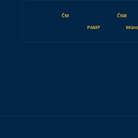
ČM
ČNB
PAMP
Münz