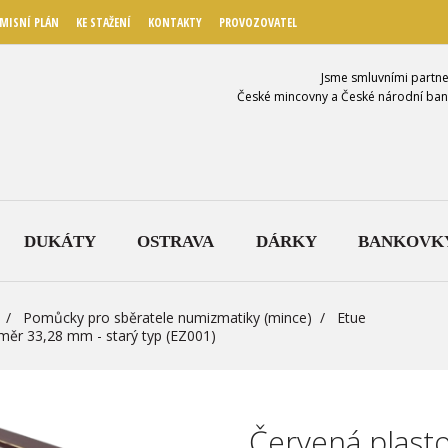
MISNÍ PLÁN
KE STAŽENÍ
KONTAKTY
PROVOZOVATEL
Jsme smluvními partne
České mincovny a České národní ban
DUKÁTY
OSTRAVA
DÁRKY
BANKOVK
Pomůcky pro sběratele numizmatiky (mince)
Etue
ůměr 33,28 mm - starý typ (EZ001)
Červená plasto