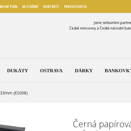
MISNÍ PLÁN
KE STAŽENÍ
KONTAKTY
PROVOZOVATEL
Jsme smluvními partne
České mincovny a České národní ban
DUKÁTY
OSTRAVA
DÁRKY
BANKOVK
r 33mm (ES008)
Černá papírová