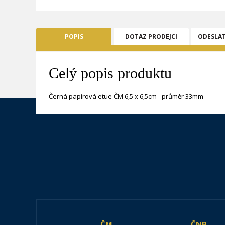
POPIS
DOTAZ PRODEJCI
ODESLA
Celý popis produktu
Černá papírová etue ČM 6,5 x 6,5cm - průměr 33mm
ČM
ČNB