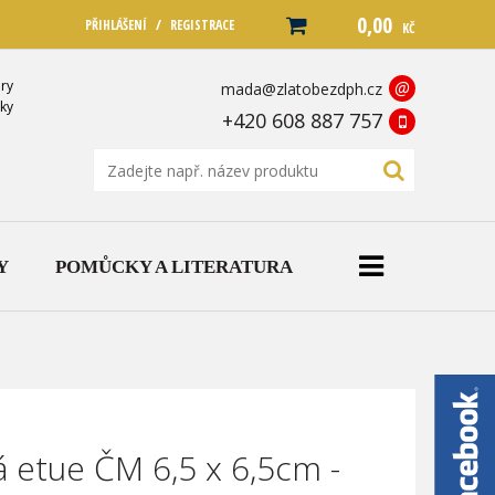
0,00
/
PŘIHLÁŠENÍ
REGISTRACE
KČ
ry
@
mada@zlatobezdph.cz
ky
+420 608 887 757
Y
POMŮCKY A LITERATURA
 etue ČM 6,5 x 6,5cm -