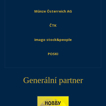
Münze Österreich AG
ČTK
imago stock&people
POSKI
Generální partner