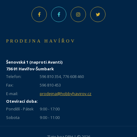
PRODEJNA HAVÍŘOV
Šenovská 1 (naproti Avanti)
736 01 Havířov-Šumbark
Telefon:
596 810 354, 776 608 460
Fax:
596 810 453
E-mail:
prodejna@hobbyhavirov.cz
Otevírací doba:
Pondělí - Pátek
9:00 - 17:00
Sobota
9:00 - 11:00
Zlato bez DPH | © 2026