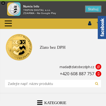
×
Numis Info
Stahuj
TRIPON DIGITAL s.r.o.
ZDARMA - Na Google Play
Zlato bez DPH
@
mada@zlatobezdph.cz
+420 608 887 757
KATEGORIE