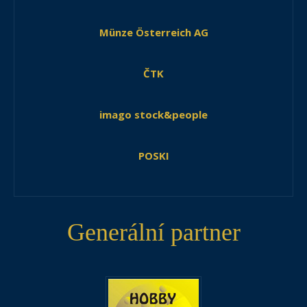
Münze Österreich AG
ČTK
imago stock&people
POSKI
Generální partner