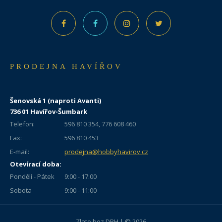
PRODEJNA HAVÍŘOV
Šenovská 1 (naproti Avanti)
736 01 Havířov-Šumbark
Telefon:
596 810 354, 776 608 460
Fax:
596 810 453
E-mail:
prodejna@hobbyhavirov.cz
Otevírací doba:
Pondělí - Pátek
9:00 - 17:00
Sobota
9:00 - 11:00
Zlato bez DPH | © 2026