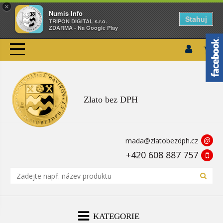
×
Numis Info
Stahuj
TRIPON DIGITAL s.r.o.
ZDARMA - Na Google Play
Zlato bez DPH
@
mada@zlatobezdph.cz
+420 608 887 757
KATEGORIE