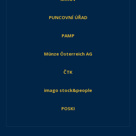
PUNCOVNÍ ÚŘAD
PAMP
Münze Österreich AG
ČTK
imago stock&people
POSKI