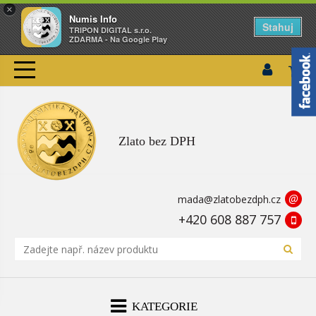
×
Numis Info
Stahuj
TRIPON DIGITAL s.r.o.
ZDARMA - Na Google Play
Zlato bez DPH
@
mada@zlatobezdph.cz
+420 608 887 757
KATEGORIE