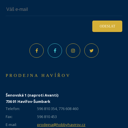
ODESLAT
PRODEJNA HAVÍŘOV
Šenovská 1 (naproti Avanti)
736 01 Havířov-Šumbark
Telefon:
596 810 354, 776 608 460
Fax:
596 810 453
E-mail:
prodejna@hobbyhavirov.cz