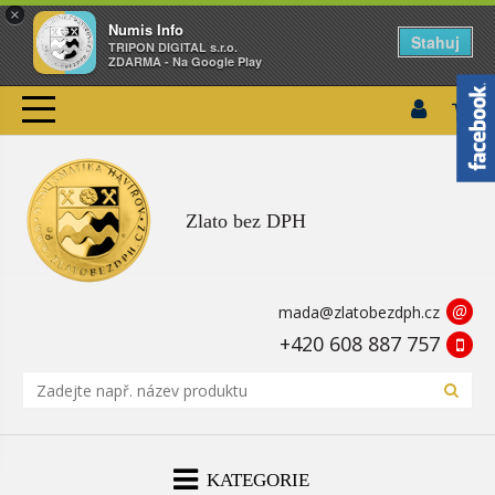
×
Numis Info
Stahuj
TRIPON DIGITAL s.r.o.
ZDARMA - Na Google Play
Zlato bez DPH
@
mada@zlatobezdph.cz
+420 608 887 757
KATEGORIE