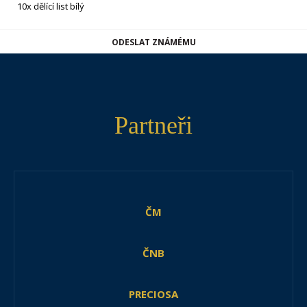
10x dělící list bílý
ODESLAT ZNÁMÉMU
Partneři
ČM
ČNB
PRECIOSA