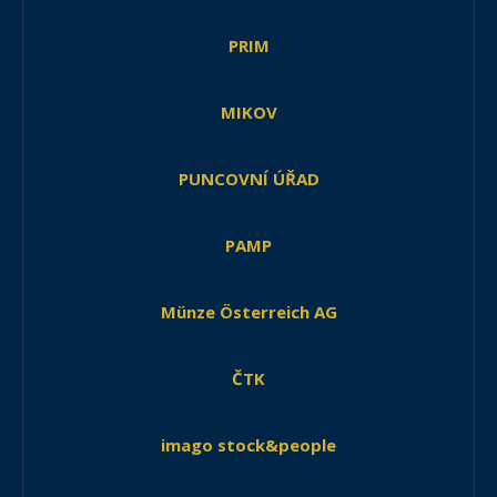
PRIM
MIKOV
PUNCOVNÍ ÚŘAD
PAMP
Münze Österreich AG
ČTK
imago stock&people