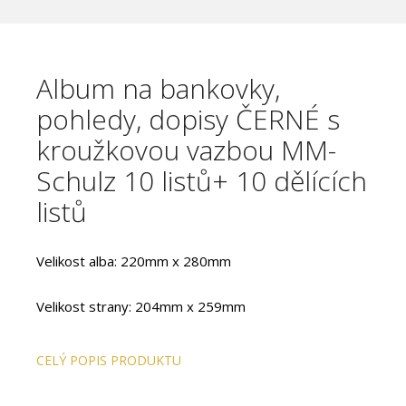
Album na bankovky,
pohledy, dopisy ČERNÉ s
kroužkovou vazbou MM-
Schulz 10 listů+ 10 dělících
listů
Velikost alba: 220mm x 280mm
Velikost strany: 204mm x 259mm
5x stana typu 2
CELÝ POPIS PRODUKTU
5x strana typu 3
10x dělící list bílý