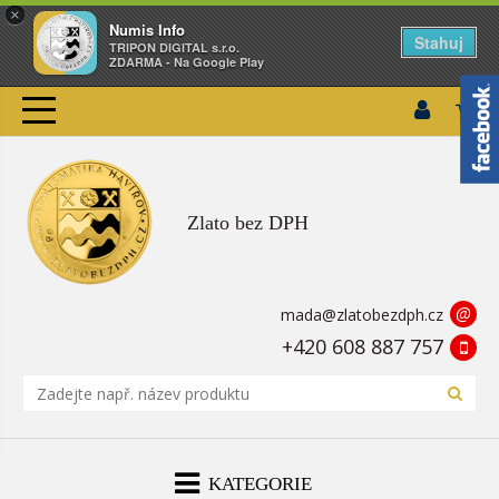
×
Numis Info
Stahuj
TRIPON DIGITAL s.r.o.
ZDARMA - Na Google Play
Zlato bez DPH
@
mada@zlatobezdph.cz
+420 608 887 757
KATEGORIE