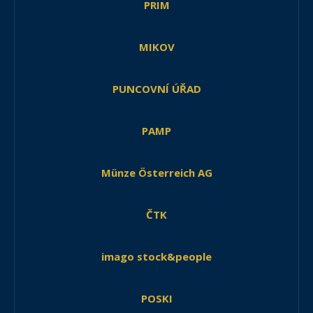
PRIM
MIKOV
PUNCOVNÍ ÚŘAD
PAMP
Münze Österreich AG
ČTK
imago stock&people
POSKI