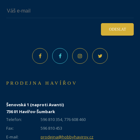
ODESLAT
PRODEJNA HAVÍŘOV
Šenovská 1 (naproti Avanti)
736 01 Havířov-Šumbark
Telefon:
596 810 354, 776 608 460
Fax:
596 810 453
E-mail:
prodejna@hobbyhavirov.cz