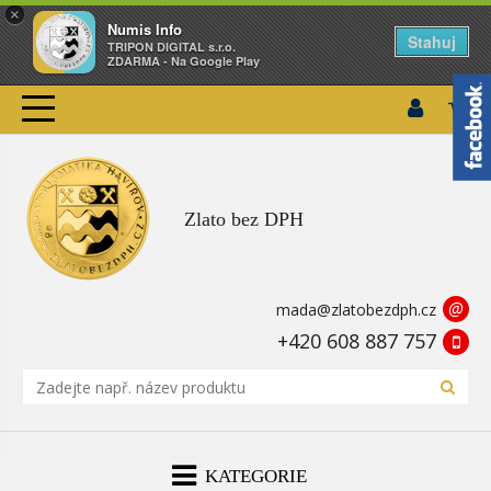
×
Numis Info
Stahuj
TRIPON DIGITAL s.r.o.
ZDARMA - Na Google Play
Zlato bez DPH
@
mada@zlatobezdph.cz
+420 608 887 757
KATEGORIE