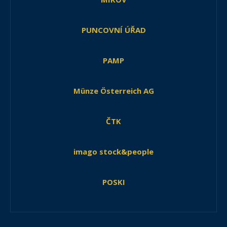
PUNCOVNÍ ÚŘAD
PAMP
Münze Österreich AG
ČTK
imago stock&people
POSKI