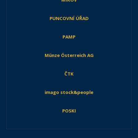
PUNCOVNÍ ÚŘAD
PAMP
Münze Österreich AG
ČTK
imago stock&people
POSKI