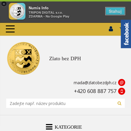
×
Numis Info
Stahuj
TRIPON DIGITAL s.r.o.
ZDARMA - Na Google Play
Zlato bez DPH
@
mada@zlatobezdph.cz
+420 608 887 757
KATEGORIE