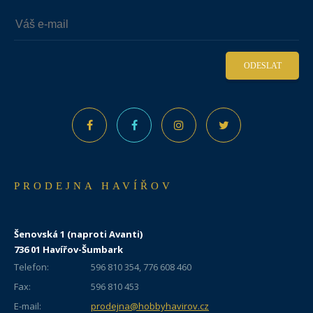
ODESLAT
PRODEJNA HAVÍŘOV
Šenovská 1 (naproti Avanti)
736 01 Havířov-Šumbark
Telefon:
596 810 354, 776 608 460
Fax:
596 810 453
E-mail:
prodejna@hobbyhavirov.cz