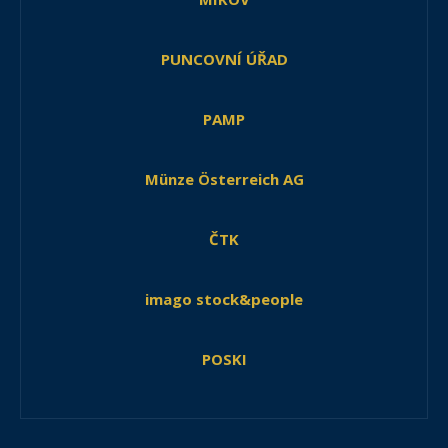
PUNCOVNÍ ÚŘAD
PAMP
Münze Österreich AG
ČTK
imago stock&people
POSKI