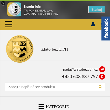
×
Numis Info
Stahuj
TRIPON DIGITAL s.r.o.
ZDARMA - Na Google Play
Zlato bez DPH
@
mada@zlatobezdph.cz
+420 608 887 757
KATEGORIE