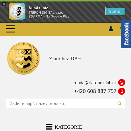
×
Numis Info
Stahuj
TRIPON DIGITAL s.r.o.
ZDARMA - Na Google Play
Zlato bez DPH
@
mada@zlatobezdph.cz
+420 608 887 757
KATEGORIE