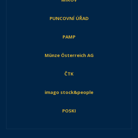
PUNCOVNÍ ÚŘAD
PAMP
Münze Österreich AG
ČTK
imago stock&people
POSKI