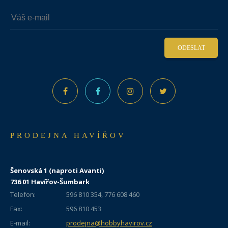
ODESLAT
PRODEJNA HAVÍŘOV
Šenovská 1 (naproti Avanti)
736 01 Havířov-Šumbark
Telefon:
596 810 354, 776 608 460
Fax:
596 810 453
E-mail:
prodejna@hobbyhavirov.cz