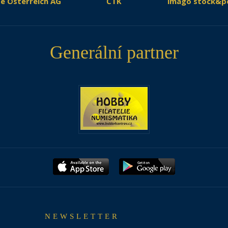
e Österreich AG
ČTK
imago stock&p
Generální partner
NEWSLETTER