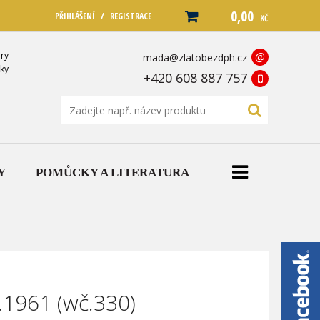
0,00
/
PŘIHLÁŠENÍ
REGISTRACE
KČ
ry
@
mada@zlatobezdph.cz
ky
+420 608 887 757
Y
POMŮCKY A LITERATURA
.1961 (wč.330)