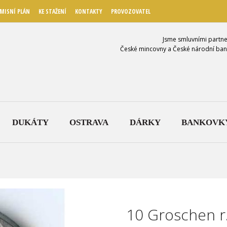
MISNÍ PLÁN
KE STAŽENÍ
KONTAKTY
PROVOZOVATEL
Jsme smluvními partne
České mincovny a České národní ban
DUKÁTY
OSTRAVA
DÁRKY
BANKOVK
10 Groschen r