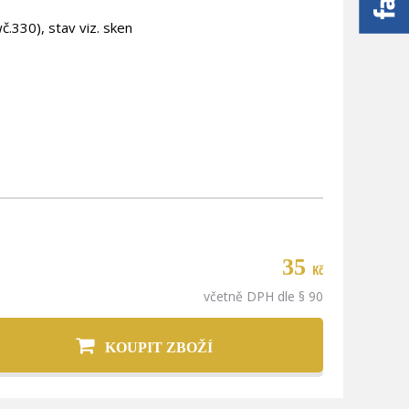
.330), stav viz. sken
35
Kč
včetně DPH dle § 90
KOUPIT ZBOŽÍ