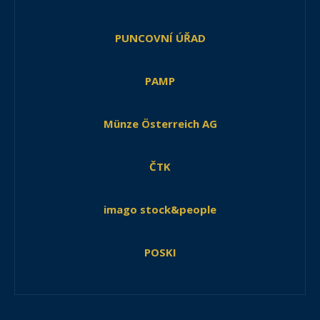
PUNCOVNÍ ÚŘAD
PAMP
Münze Österreich AG
ČTK
imago stock&people
POSKI