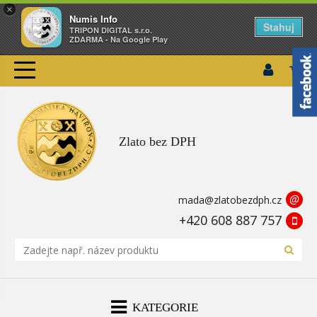
×
Numis Info
Stahuj
TRIPON DIGITAL s.r.o.
ZDARMA - Na Google Play
Zlato bez DPH
@
mada@zlatobezdph.cz
+420 608 887 757
KATEGORIE