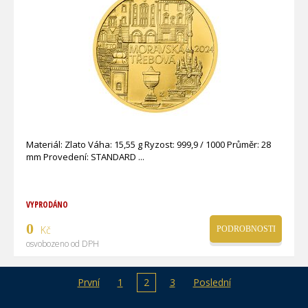
Materiál: Zlato Váha: 15,55 g Ryzost: 999,9 / 1000 Průměr: 28
mm Provedení: STANDARD
VYPRODÁNO
0
Kč
PODROBNOSTI
osvobozeno od DPH
První
1
2
3
Poslední