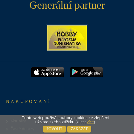
Generální partner
NAKUPOVÁNÍ
Tento web použivá soubory cookies ke zlepšení
Aktuality
uživatelského zážitku (zjistit
více
).
Časté dotazy
POVOLIT
ZAKÁZAT